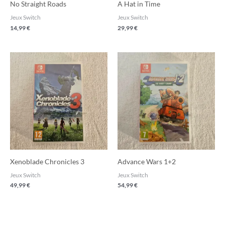
No Straight Roads
A Hat in Time
Jeux Switch
Jeux Switch
14,99
€
29,99
€
Xenoblade Chronicles 3
Advance Wars 1+2
Jeux Switch
Jeux Switch
49,99
€
54,99
€