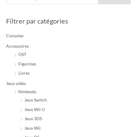
e
r
r
c
i
i
Filtrer par catégories
h
x
x
e
m
m
Consoles
r
i
a
c
Accessoires
n
x
h
OST
e
Figurines
p
Livres
o
Jeux vidéo
u
Nintendo
r
Jeux Switch
Jeux Wii U
:
Jeux 3DS
Jeux Wii