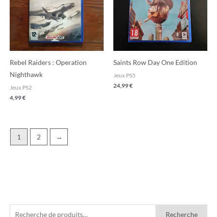
Rebel Raiders : Operation
Saints Row Day One Edition
Nighthawk
Jeux PS5
24,99
€
Jeux PS2
4,99
€
1
2
→
R
P
P
Recherche