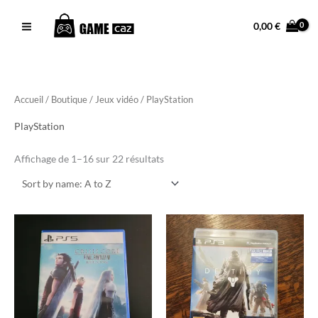
Aller
Facebook
Instagram
TikTok
au
0,00
€
contenu
Accueil
/
Boutique
/
Jeux vidéo
/ PlayStation
PlayStation
Affichage de 1–16 sur 22 résultats