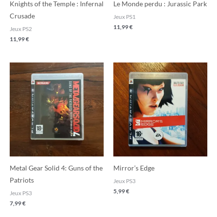
Knights of the Temple : Infernal
Le Monde perdu : Jurassic Park
Crusade
Jeux PS1
11,99
€
Jeux PS2
11,99
€
Metal Gear Solid 4: Guns of the
Mirror’s Edge
Patriots
Jeux PS3
5,99
€
Jeux PS3
7,99
€