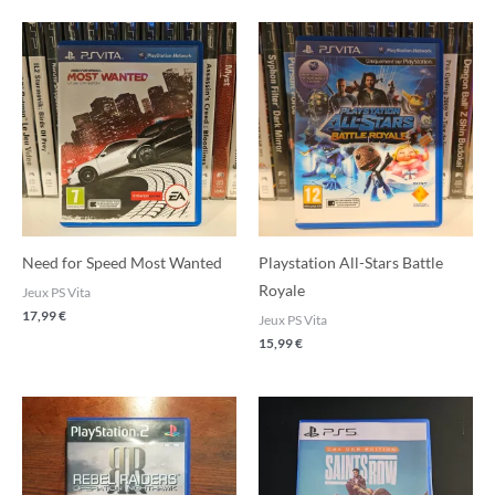
Need for Speed Most Wanted
Playstation All-Stars Battle
Royale
Jeux PS Vita
17,99
€
Jeux PS Vita
15,99
€