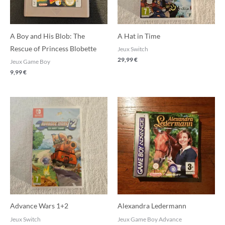
A Boy and His Blob: The
A Hat in Time
Rescue of Princess Blobette
Jeux Switch
29,99
€
Jeux Game Boy
9,99
€
Advance Wars 1+2
Alexandra Ledermann
Jeux Switch
Jeux Game Boy Advance