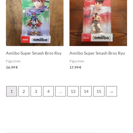
Amiibo Super Smash Bros Roy
Amiibo Super Smash Bros Ryu
Figurines
Figurines
16,99
€
17,99
€
1
2
3
4
…
13
14
15
→