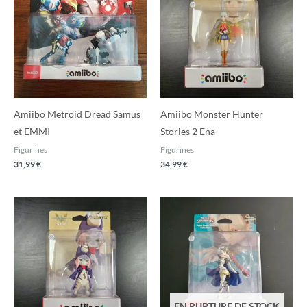
Amiibo Metroid Dread Samus
Amiibo Monster Hunter
et EMMI
Stories 2 Ena
Figurines
Figurines
31,99
€
34,99
€
EN RUPTURE DE STOCK