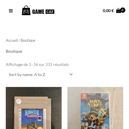
Aller
Facebook
Instagram
TikTok
au
0,00
€
contenu
Accueil
/ Boutique
Boutique
Affichage de 1–16 sur 231 résultats