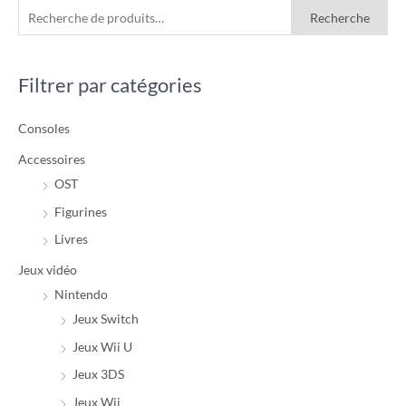
R
P
P
Recherche
e
r
r
c
i
i
Filtrer par catégories
h
x
x
e
m
m
Consoles
r
i
a
c
Accessoires
n
x
h
OST
e
Figurines
p
Livres
o
Jeux vidéo
u
Nintendo
r
Jeux Switch
Jeux Wii U
:
Jeux 3DS
Jeux Wii