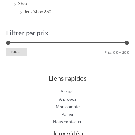
Xbox
Jeux Xbox 360
Filtrer par prix
Filtrer
Prix :
0 €
—
20 €
Liens rapides
Accueil
A propos
Mon compte
Panier
Nous contacter
Jeux vidéo