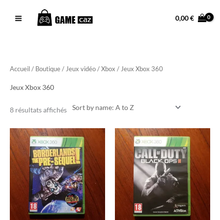
Aller
Facebook
Instagram
TikTok
au
0,00
€
contenu
Accueil
/
Boutique
/
Jeux vidéo
/
Xbox
/ Jeux Xbox 360
Jeux Xbox 360
8 résultats affichés