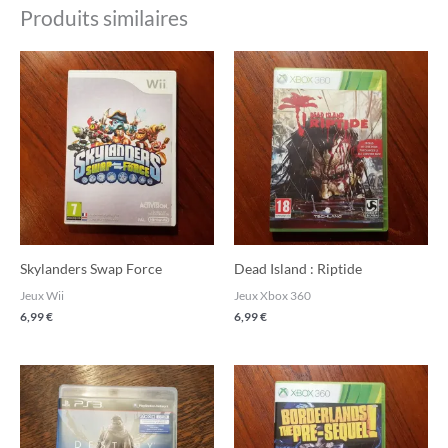
Produits similaires
Skylanders Swap Force
Dead Island : Riptide
Jeux Wii
Jeux Xbox 360
6,99
€
6,99
€