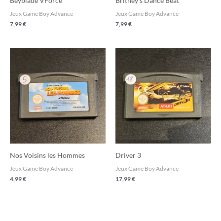
Beyblade VForce
Britney’s Dance Beat
Jeux Game Boy Advance
Jeux Game Boy Advance
7,99
€
7,99
€
Nos Voisins les Hommes
Driver 3
Jeux Game Boy Advance
Jeux Game Boy Advance
4,99
€
17,99
€