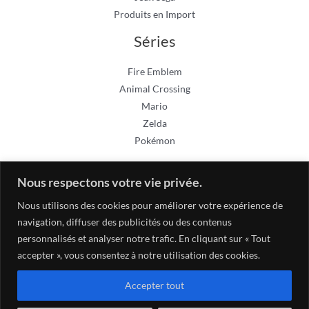
Produits en Import
Séries
Fire Emblem
Animal Crossing
Mario
Zelda
Pokémon
Nous respectons votre vie privée.
Nous utilisons des cookies pour améliorer votre expérience de
navigation, diffuser des publicités ou des contenus
personnalisés et analyser notre trafic. En cliquant sur « Tout
accepter », vous consentez à notre utilisation des cookies.
Accepter tout
Copyright © 2026 Gamecaz