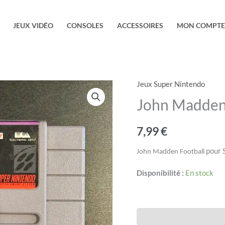
JEUX VIDÉO
CONSOLES
ACCESSOIRES
MON COMPTE
Jeux Super Nintendo
quantité
de
John Madden
John
Madden
7,99
€
Football
pour 
John Madden Football
Disponibilité :
En stock