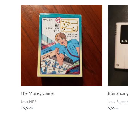
The Money Game
Romancin
Jeux NES
Jeux Super 
19,99
€
5,99
€