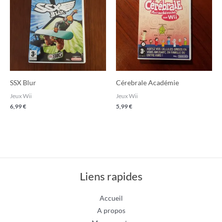
SSX Blur
Cérebrale Académie
Jeux Wii
Jeux Wii
6,99
€
5,99
€
Liens rapides
Accueil
A propos