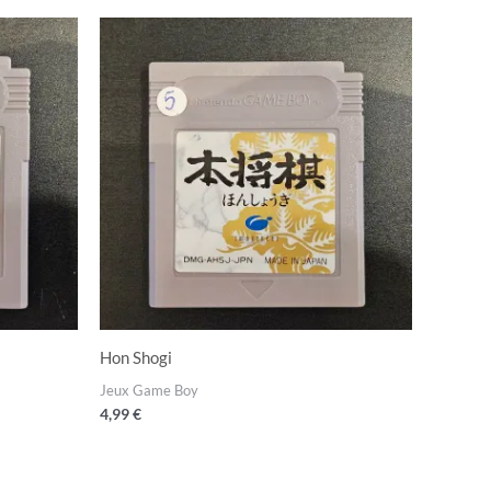
Hon Shogi
Jeux Game Boy
4,99
€