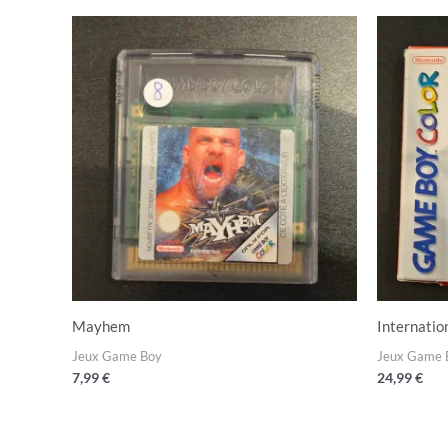
Mayhem
Internatio
Jeux Game Boy
Jeux Game 
7,99
€
24,99
€