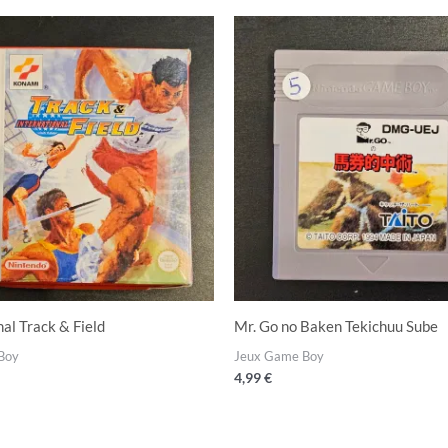
nal Track & Field
Mr. Go no Baken Tekichuu Sube
Boy
Jeux Game Boy
4,99
€