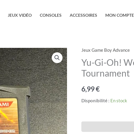
JEUX VIDÉO
CONSOLES
ACCESSOIRES
MON COMPTE
Jeux Game Boy Advance
quantité
de
Yu-Gi-Oh! W
Yu-
Tournament
Gi-
Oh!
6,99
€
World
Championship
Disponibilité :
En stock
Tournament