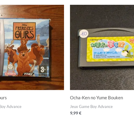
ours
Ocha-Ken no Yume Bouken
Boy Advance
Jeux Game Boy Advance
9,99
€