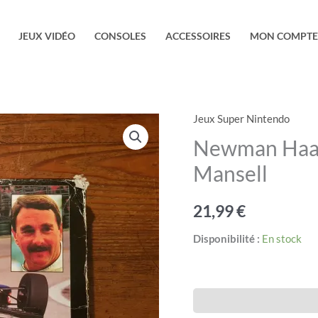
JEUX VIDÉO
CONSOLES
ACCESSOIRES
MON COMPTE
Jeux Super Nintendo
quantité
de
Newman Haas 
Newman
Mansell
Haas
IndyCar
21,99
€
featuring
Nigel
Disponibilité :
En stock
Mansell